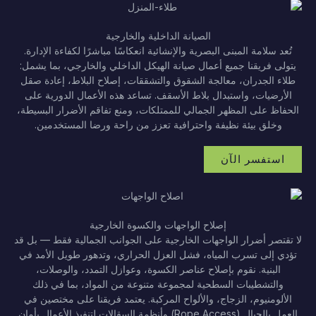
الصيانة الداخلية والخارجية
تُعد سلامة المبنى البصرية والإنشائية انعكاسًا مباشرًا لكفاءة الإدارة.
يتولى فريقنا جميع أعمال صيانة الهيكل الداخلي والخارجي، بما يشمل:
طلاء الجدران، معالجة الشقوق والتشققات، إصلاح البلاط، إعادة صقل
الأرضيات، واستبدال بلاط الأسقف. تساعد هذه الأعمال الدورية على
الحفاظ على المظهر الجمالي للممتلكات، ومنع تفاقم الأضرار البسيطة،
وخلق بيئة نظيفة واحترافية تعزز من راحة ورضا المستخدمين.
استفسر الآن
إصلاح الواجهات والكسوة الخارجية
لا تقتصر أضرار الواجهات الخارجية على الجوانب الجمالية فقط — بل قد
تؤدي إلى تسرب المياه، فشل العزل الحراري، وتدهور طويل الأمد في
البنية. نقوم بإصلاح عناصر الكسوة، وعوازل التمدد، والوصلات،
والتشطيبات السطحية لمجموعة متنوعة من المواد، بما في ذلك
الألومنيوم، الزجاج، والألواح المركبة. يعتمد فريقنا على مختصين في
العمل بالحبال (Rope Access) وأنظمة السقالات لتنفيذ الأعمال بأمان