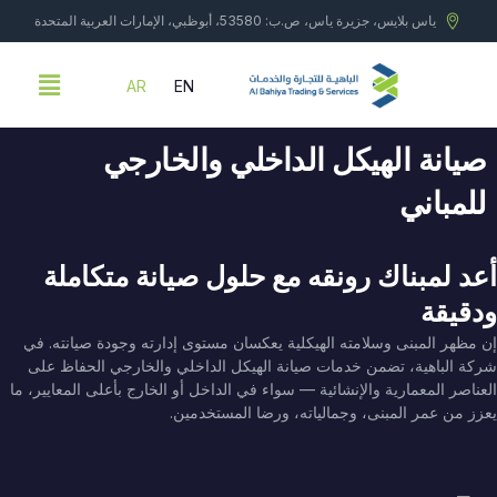
خطي
ياس بلايس، جزيرة ياس، ص.ب: 53580، أبوظبي، الإمارات العربية المتحدة
لى
لمحتوى
Menu
AR
EN
صيانة الهيكل الداخلي والخارجي
للمباني
أعد لمبناك رونقه مع حلول صيانة متكاملة
ودقيقة
إن مظهر المبنى وسلامته الهيكلية يعكسان مستوى إدارته وجودة صيانته. في
شركة الباهية، تضمن خدمات صيانة الهيكل الداخلي والخارجي الحفاظ على
العناصر المعمارية والإنشائية — سواء في الداخل أو الخارج بأعلى المعايير، ما
يعزز من عمر المبنى، وجمالياته، ورضا المستخدمين.