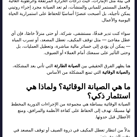
في بيئة مثل الإمارات، حيث درجات الحرارة المرتفعة والرطوبة العالية
والعمل المستمر للمباني والمنشآت، لم تعد الصيانة مجرد إجراء روتيني
يمكن تأجيله، بل أصبحت عنصرًا أساسيًا للحفاظ على استمرارية الحياة
اليومية والأعمال.
سواء كنت تدير فندقًا، مستشفى، شركة، أو حتى منزلاً خاصًا، فإن أي
عطل مفاجئ — مثل توقف المكيف، تعطل المصعد، أو تسرب المياه
— يمكن أن يؤدي إلى خسائر مالية مباشرة، وتعطيل العمليات، بل
وحتى التأثير على سمعتك أمام العملاء أو الضيوف.
هنا يظهر الفرق الحقيقي بين
الصيانة الطارئة
التي تأتي بعد المشكلة،
و
الصيانة الوقائية
التي تمنع المشكلة من الأساس.
ما هي الصيانة الوقائية؟ ولماذا هي
استثمار ذكي؟
الصيانة الوقائية ببساطة هي مجموعة من الإجراءات الدورية المخطط
لها مسبقًا، تهدف إلى الحفاظ على كفاءة الأنظمة والمرافق، ومنع
الأعطال قبل حدوثها.
بدلاً من انتظار تعطل المكيف في ذروة الصيف أو توقف المصعد في
وقت الذروة، يتم: